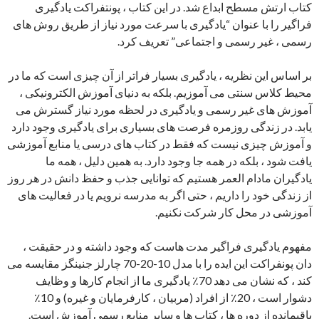
کتاب ارتش مسطح ابداع شد. در این کتاب ، پونتفراکت یادگیری
فراگیر را با عنوان “یادگیری با سرعت مورد نیاز از طریق روش های
رسمی ، غیر رسمی و اجتماعی” تعریف کرد.
بر اساس این نظریه ، یادگیری بسیار فراتر از آن چیزی است که ما در
محیط کلاس سنتی می آموزیم. بلکه به دنیای آموزش الکترونیکی ،
آموزش های غیر رسمی و یادگیری در لحظه مورد نیاز گسترش می
یابد. در زندگی روزمره فرصت های بسیاری برای یادگیری وجود دارد
و آموزش چیزی نیست که فقط در کتاب های درسی یا منابع آموزشی
یافت شود ، بلکه در همه جا وجود دارد. به همین دلیل ، همه ما
یادگیران مادام العمر هستیم که توانایی جذب و حفظ دانش در هر روز
از زندگی خود را داریم ، حتی اگر به مدرسه نرویم یا در فعالیت های
آموزشی در محل کار شرکت نکنیم.
مفهوم یادگیری فراگیر مدت هاست که وجود داشته و در حقیقت ،
دان پونفراکت این ایده را با مدل 10-20-70 چارلز جنینگز مقایسه می
کند ، که نشان می دهد 70٪ یادگیری ما از انجام کارها و وظایف
دشوار است ، 20٪ از افراد (مربیان ، کارفرمایان و غیره) و 10٪
باقیمانده از دوره ها ، کتاب ها و سایر منابع رسمی آموزش است.