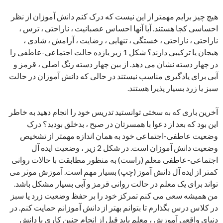
هیچ چیز برایم مهمتر از این نیست که درک کنم دانش آموزان از نظر
احساسی کجا هستند. آیا آنها احساس عصبانیت ، ناراحتی ، ترس ،
ناراحتی ، ناراحتی ، خستگی ، تنهایی ، رضایت ، آرامش ، شادی ،
هیجان یا ترکیبی دارند؟ شکل 1 زیر یازده حالت اجتماعی-عاطفی را
در چهار دسته نشان می دهد. از بین چهار دسته رنگ اصلی ، قرمز و
آبی برای یادگیری مناسب نیستند در حالی که دانش آموزان در حالت
سبز یا زرد بسیار پذیرا هستند.
آخرین باری که به سختی توانستید تدریس خود را انجام دهید به خاطر
این بود که بعد از دعوا با همسرتان در صبح ، بدخلق بودید؟ درک
وضعیت عاطفی-اجتماعی خود به همان اندازه مهمتر از تشخیص
وضعیت دانش آموزان است. در شکل 2 زیر ، وضعیت ایده آل
اجتماعی-عاطفی معلم (راست) به منظور مطابقت با حالات روانی
کمتر از ایده آل دانش آموز (چپ) بسیار مهم است. آموزش موثر می
تواند برای یک معلم در حالت روانی قرمز و آبی بسیار مشکل باشد.
من همیشه سعی می کنم تمرکز خود را بر حفظ وضعیت زرد یا سبز
در کلاس درس بگذارم تا بتوانم بهتر از دانش آموزانم حمایت کنم. در
دنیای واقعی آموزش ، معلم باید قبل از انجام چنین کاری با دانش