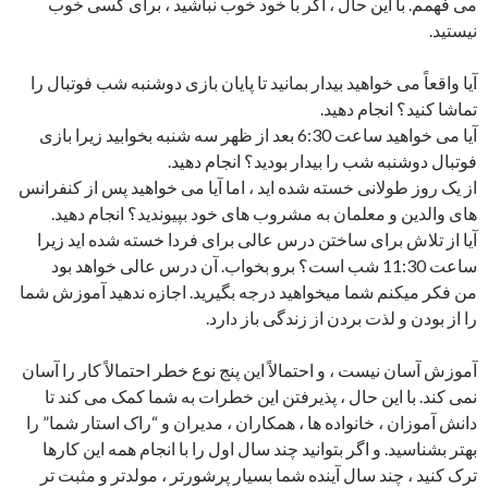
می فهمم. با این حال ، اگر با خود خوب نباشید ، برای کسی خوب
نیستید.
آیا واقعاً می خواهید بیدار بمانید تا پایان بازی دوشنبه شب فوتبال را
تماشا کنید؟ انجام دهید.
آیا می خواهید ساعت 6:30 بعد از ظهر سه شنبه بخوابید زیرا بازی
فوتبال دوشنبه شب را بیدار بودید؟ انجام دهید.
از یک روز طولانی خسته شده اید ، اما آیا می خواهید پس از کنفرانس
های والدین و معلمان به مشروب های خود بپیوندید؟ انجام دهید.
آیا از تلاش برای ساختن درس عالی برای فردا خسته شده اید زیرا
ساعت 11:30 شب است؟ برو بخواب. آن درس عالی خواهد بود
من فکر میکنم شما میخواهید درجه بگیرید. اجازه ندهید آموزش شما
را از بودن و لذت بردن از زندگی باز دارد.
آموزش آسان نیست ، و احتمالاً این پنج نوع خطر احتمالاً کار را آسان
نمی کند. با این حال ، پذیرفتن این خطرات به شما کمک می کند تا
دانش آموزان ، خانواده ها ، همکاران ، مدیران و “راک استار شما” را
بهتر بشناسید. و اگر بتوانید چند سال اول را با انجام همه این کارها
ترک کنید ، چند سال آینده شما بسیار پرشورتر ، مولدتر و مثبت تر