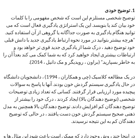
1. توضیح خودی
توضیح شخصی مستلزم این است که شخص مفهومی را با کلمات
خود بیان کند یا بنویسد. این یک استراتژی یادگیری فعال است که می
توانید هنگام یادگیری به صورت جداگانه یا گروهی از آن استفاده کنید.
“هرچه بیشتر بتوانید در مورد نحوه ارتباط یادگیری جدید با دانش قبلی
خود توضیح دهید ، درک شما از یادگیری جدید قوی تر خواهد بود و
ارتباطات بیشتری ایجاد خواهید کرد که به شما کمک می کند بعداً آن را
به خاطر بسپارید.” (براون ، رویدیگر و مک دانیل ، 2014).
در یک مطالعه کلاسیک (چی و همکاران ، 1994) ، دانشجویان دانشگاه
در حال یادگیری سیستم گردش خون بودند. آنها با پاسخ به سوالات
پیچیده مورد ارزیابی قرار گرفتند. کسانی که تعداد زیادی توضیحات
شخصی (توضیح دهندگان بالا) ایجاد کردند ، درک خود را بیشتر از
توضیح دهندگان کم افزایش دادند. توضیح دهندگان بالا همچنین به مدل
ذهنی صحیح سیستم گردش خون دست یافتند ، در حالی که توضیح
دهندگان کم به این نتیجه نرسیدند.
در اینجا چند روش وجود دارد که ممکن است باعث شود این مثال ها و