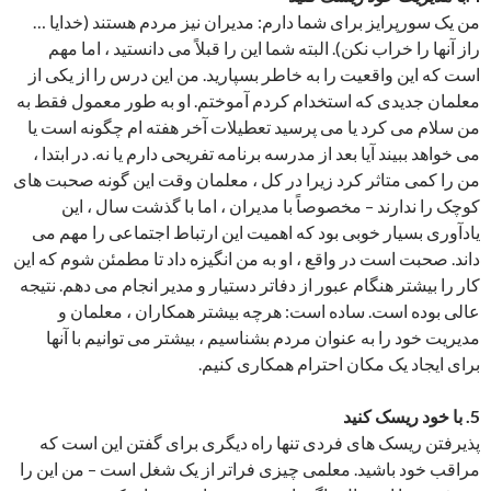
من یک سورپرایز برای شما دارم: مدیران نیز مردم هستند (خدایا …
راز آنها را خراب نکن). البته شما این را قبلاً می دانستید ، اما مهم
است که این واقعیت را به خاطر بسپارید. من این درس را از یکی از
معلمان جدیدی که استخدام کردم آموختم. او به طور معمول فقط به
من سلام می کرد یا می پرسید تعطیلات آخر هفته ام چگونه است یا
می خواهد ببیند آیا بعد از مدرسه برنامه تفریحی دارم یا نه. در ابتدا ،
من را کمی متاثر کرد زیرا در کل ، معلمان وقت این گونه صحبت های
کوچک را ندارند – مخصوصاً با مدیران ، اما با گذشت سال ، این
یادآوری بسیار خوبی بود که اهمیت این ارتباط اجتماعی را مهم می
داند. صحبت است در واقع ، او به من انگیزه داد تا مطمئن شوم که این
کار را بیشتر هنگام عبور از دفاتر دستیار و مدیر انجام می دهم. نتیجه
عالی بوده است. ساده است: هرچه بیشتر همکاران ، معلمان و
مدیریت خود را به عنوان مردم بشناسیم ، بیشتر می توانیم با آنها
برای ایجاد یک مکان احترام همکاری کنیم.
5. با خود ریسک کنید
پذیرفتن ریسک های فردی تنها راه دیگری برای گفتن این است که
مراقب خود باشید. معلمی چیزی فراتر از یک شغل است – من این را