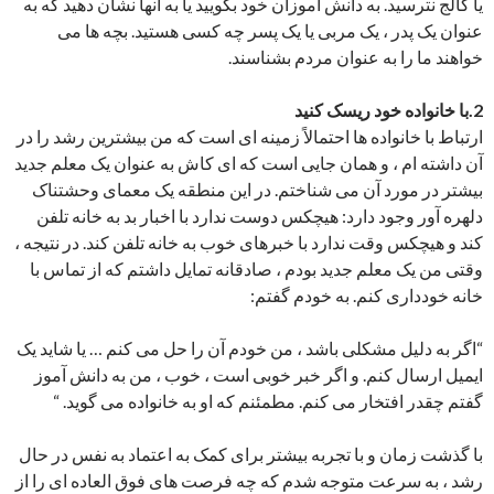
یا کالج نترسید. به دانش آموزان خود بگویید یا به آنها نشان دهید که به
عنوان یک پدر ، یک مربی یا یک پسر چه کسی هستید. بچه ها می
خواهند ما را به عنوان مردم بشناسند.
2.با خانواده خود ریسک کنید
ارتباط با خانواده ها احتمالاً زمینه ای است که من بیشترین رشد را در
آن داشته ام ، و همان جایی است که ای کاش به عنوان یک معلم جدید
بیشتر در مورد آن می شناختم. در این منطقه یک معمای وحشتناک
دلهره آور وجود دارد: هیچکس دوست ندارد با اخبار بد به خانه تلفن
کند و هیچکس وقت ندارد با خبرهای خوب به خانه تلفن کند. در نتیجه ،
وقتی من یک معلم جدید بودم ، صادقانه تمایل داشتم که از تماس با
خانه خودداری کنم. به خودم گفتم:
“اگر به دلیل مشکلی باشد ، من خودم آن را حل می کنم … یا شاید یک
ایمیل ارسال کنم. و اگر خبر خوبی است ، خوب ، من به دانش آموز
گفتم چقدر افتخار می کنم. مطمئنم که او به خانواده می گوید. “
با گذشت زمان و با تجربه بیشتر برای کمک به اعتماد به نفس در حال
رشد ، به سرعت متوجه شدم که چه فرصت های فوق العاده ای را از