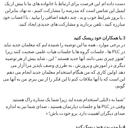
دست داده ام. این فرصت برای ارتباط با خانواده های ما با بیش از یک
ایمیل این شانس است که مدرسه را مشارکت کنیم ، نه نهاد. بنابراین
، با بروز شرایط خوب و بد ، چند دقیقه اضافی را بیابید ، با اعصاب خود
مبارزه کنید ، تلفن بردارید و مشارکت های جدیدی ایجاد کنید.
3.با همکاران خود ریسک کنید
در برخی موارد ، همه ما این توصیه را شنیده ایم که معلمان جدید نباید
در PLC ها ، جلسات گروه ها یا جلسات هیات علمی صحبت کنند زیرا
“هنوز چیزی نمی دانند. آنها جدید هستند ” این ، شاید بیش از هر توصیه
دیگری در آموزش و پرورش ، به طرزی وصف ناپذیر مرا آزار می
دهد. اولین کاری که من هنگام استخدام معلمان جدید انجام می دهم
این است که با آنها ملاقات کنم تا این فکر را از بین ببرم. من به آنها می
گویم،
“شما به دلایلی استخدام شده اید. زیرا شما یک ستاره راک هستید
وقتی در PLC ها و جلسات دپارتمان هستید ، صدای شما نیز به اندازه
صدای دیگران اهمیت دارد. برو خودت باش! »
4.با مدیریت خود ریسک کنید