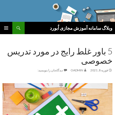
جست‌وجو
وبلاگ سامانه آموزش مجازی اُبورد
رفتن
فهرست
به
اصلی
نوشته‌ها
5 باور غلط رایج در مورد تدریس
خصوصی
فوریه 8, 2021
OADMIN
دیدگاه‌تان را بنویسید: