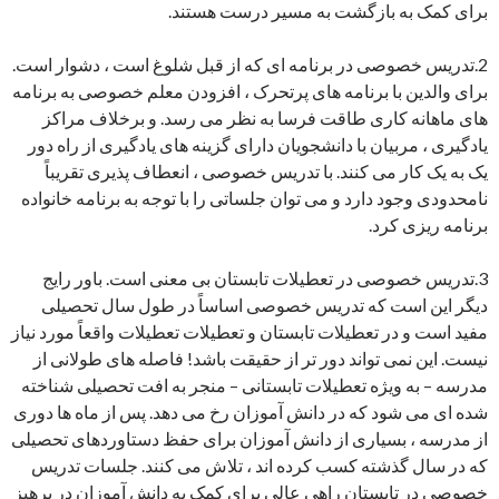
برای کمک به بازگشت به مسیر درست هستند.
2.تدریس خصوصی در برنامه ای که از قبل شلوغ است ، دشوار است.
برای والدین با برنامه های پرتحرک ، افزودن معلم خصوصی به برنامه
های ماهانه کاری طاقت فرسا به نظر می رسد. و برخلاف مراکز
یادگیری ، مربیان با دانشجویان دارای گزینه های یادگیری از راه دور
یک به یک کار می کنند. با تدریس خصوصی ، انعطاف پذیری تقریباً
نامحدودی وجود دارد و می توان جلساتی را با توجه به برنامه خانواده
برنامه ریزی کرد.
3.تدریس خصوصی در تعطیلات تابستان بی معنی است. باور رایج
دیگر این است که تدریس خصوصی اساساً در طول سال تحصیلی
مفید است و در تعطیلات تابستان و تعطیلات تعطیلات واقعاً مورد نیاز
نیست. این نمی تواند دور تر از حقیقت باشد! فاصله های طولانی از
مدرسه – به ویژه تعطیلات تابستانی – منجر به افت تحصیلی شناخته
شده ای می شود که در دانش آموزان رخ می دهد. پس از ماه ها دوری
از مدرسه ، بسیاری از دانش آموزان برای حفظ دستاوردهای تحصیلی
که در سال گذشته کسب کرده اند ، تلاش می کنند. جلسات تدریس
خصوصی در تابستان راهی عالی برای کمک به دانش آموزان در پرهیز